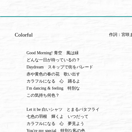
Colorful
作詞：宮咲
Good Morning! 青空 風は緑
どんな一日が待っているの？
Daydream スキップで街をパレード
赤や黄色の春の花 歌い出す
カラフルになる 心 踊るよ
I'm dancing & feeling 特別な
この気持ち何色？
Let it be 白いシャツ とまるバタフライ
七色の羽根 輝くよ いつだって
カラフルになる 心 夢見よう
You're my special 特別な私の色