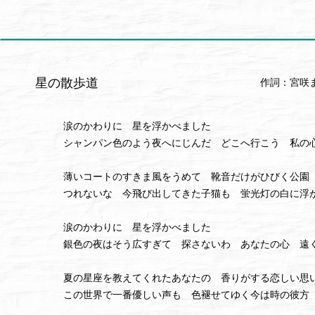
星の散歩道
作詞：宮咲
涙のかわりに 星を浮かべました
シャンパン色のよう夜へにじんだ どこへ行こう 私の
薄いコートのすきま風をうめて 靴音だけがひびく公園
つれないな 今飛び出してきた子猫も 蛍光灯の白に浮
涙のかわりに 星を浮かべました
銀色の夜はそう広すぎて 探さないわ あなたの心 遠
夏の星座を教えてくれたあなたの 香りがする恋しい思
この世界で一番優しい声も 色褪せてゆく今は時の彼方