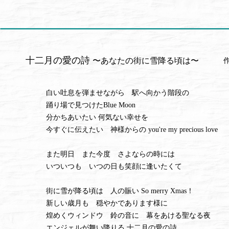
十二月の愛の詩
〜あなたの街に雪降る頃は〜
白い吐息を弾ませながら 駅へ向かう階段の
踊り場で見つけたBlue Moon
分かちあいたい 何気ない幸せを
今すぐに伝えたい 神様からの you're my precious love
また明日 また今度 さよならの時には
いついつも いつの日も笑顔に逢いたくて
街に雪が降る頃は 人の賑い So merry Xmas！
新しい歳月も 穏やかであります様に
煌めくウィンドウ 鈴の音に 幕をあける聖なる夜
エンジェルが舞い降りる 十二月の愛の詩