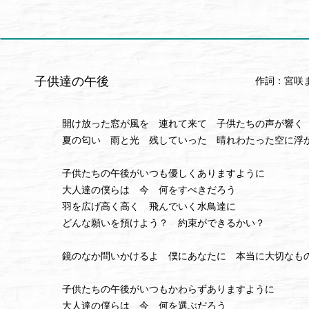
子供達の午後
作詞：宮咲
開け放った窓が風を 連れて来て 子供たちの声が響く
夏の匂い 雨と光 残していった 晴れわたった空に浮
子供たちの午後がいつも優しくありますように
大人達の僕らは 今 何をすべきだろう
羽を広げ高く高く 飛んでいく水鳥達に
どんな願いを預けよう？ 約束ができるかい？
鏡のなか問いかけるよ 僕にあなたに 本当に大切なも
子供たちの午後がいつもかわらずありますように
大人達の僕らは 今 何を選ぶだろう