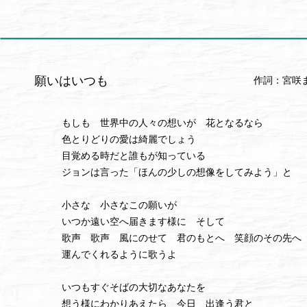
願いはいつも
作詞：宮咲
もしも 世界中の人々の想いが 花となるなら
色とりどりの愛は綺麗でしょう
目覚める時だと誰もが知っている
ジョンは言った「ほんの少しの想像をしてみよう」と
小さな 小さなこの願いが
いつか遠い空へ届きます様に そして
歌声 歌声 風にのせて 君のもとへ 笑顔のその先へ
運んでくれるように歌うよ
いつもすぐそばの大切なあなたを
想う様にわかりあえたら 今日 出逢う君と