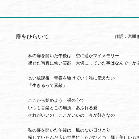
扉をひらいて
作詞：宮咲
私の扉を開いた午後は 空に遥かマイメモリー
褪せた写真に幼い笑顔 大切にしていた事はなんですか
長い放課後 青春を駆けていく私に伝えたい
「生きるって素敵」
ここから始めよう 裸の心で
いつも音楽とこの場所 あふれる愛
それがいいの ここがいいの 今が好きなの
私の扉を開いた午後は 風のない日ひとり
探していたんだ広い世界に ただひとつ 輝く美しいも