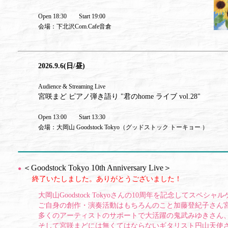
Open 18:30 Start 19:00
会場：下北沢Com.Cafe音倉
2026.9.6(日/昼)
Audience & Streaming Live
宮咲まど ピアノ弾き語り "君のhome ライブ vol.28"
Open 13:00 Start 13:30
会場：大岡山 Goodstock Tokyo（グッドストック トーキョー ）
＜Goodstock Tokyo 10th Anniversary Live＞
●
終了いたしました。ありがとうございました！
大岡山Goodstock Tokyoさんの10周年を記念してスペシャ
ご自身の創作・演奏活動はもちろんのこと加藤登紀子さん
多くのアーティストのサポートで大活躍の鬼武みゆきさん
そして宮咲まどには無くてはならないギタリスト円山天使さ