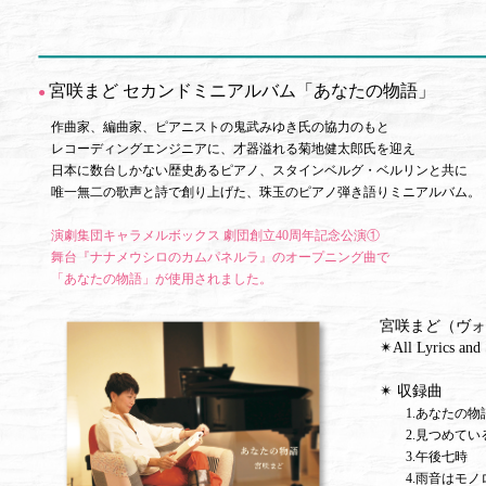
宮咲まど セカンドミニアルバム「あなたの物語」
●
作曲家、編曲家、ピアニストの鬼武みゆき氏の協力のもと
レコーディングエンジニアに、才器溢れる菊地健太郎氏を迎え
日本に数台しかない歴史あるピアノ、スタインベルグ・ベルリンと共に
唯一無二の歌声と詩で創り上げた、珠玉のピアノ弾き語りミニアルバム。
演劇集団キャラメルボックス 劇団創立40周年記念公演①
舞台『ナナメウシロのカムパネルラ』のオープニング曲で
「あなたの物語」が使用されました。
宮咲まど（ヴォ
✴︎All Lyrics an
✴︎ 収録曲
1.あなたの物
2.見つめてい
3.午後七時
4.雨音はモノ