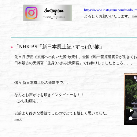
https://www.instagram.com/mado_m
よろしくお願いいたします。mad
「
NHK BS「新日本風土記 / すっぱい旅
」
●
先々月 所用で京都へ出向いた際 散策中、全国で唯一菅原道真公が生きて
日本最古の天満宮「生身(いきみ)天満宮」でお参りしましたところ、、、
偶々 新日本風土記の撮影中で、、、
なんとお声がけを頂きインタビューを！！
（少し動画を、）
以前より好きな番組でしたのでとても嬉しく思いました。
mado