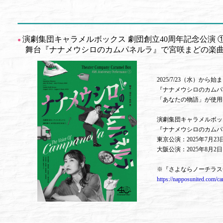
演劇集団キャラメルボックス 劇団創立40周年記念公演 
●
舞台『ナナメウシロのカムパネルラ』で宮咲まどの楽曲
2025/7/23（水）
『ナナメウシロのカムパ
「あなたの物語」が使用
演劇集団キャラメルボック
『ナナメウシロのカムパ
東京公演：2025年7月
大阪公演：2025年8月
※『さよならノーチラス
https://napposunited.com/c