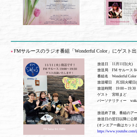
FMサルースのラジオ番組「Wonderful Color」にゲス
●
放送日 11月11日(火)
放送局 FM サルース 84
番組名 Wonderful Color
放送曜日 月2回火曜日(第 
放送時間 19:00～19:30
ゲスト 宮咲まど
パーソナリティー wak
放送終了後、番組のアーカイブ
放送日の翌日以降に公
(オンエアー曲はカット
https://www.youtube.com/