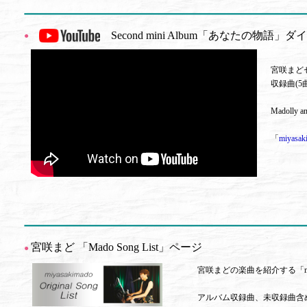
Second mini Album「あなたの物語」
●
宮咲まど
収録曲(5
Madolly an
「
miyasak
宮咲まど 「Mado Song List」ページ
●
宮咲まどの楽曲を紹介する「mado 
アルバム収録曲、未収録曲含