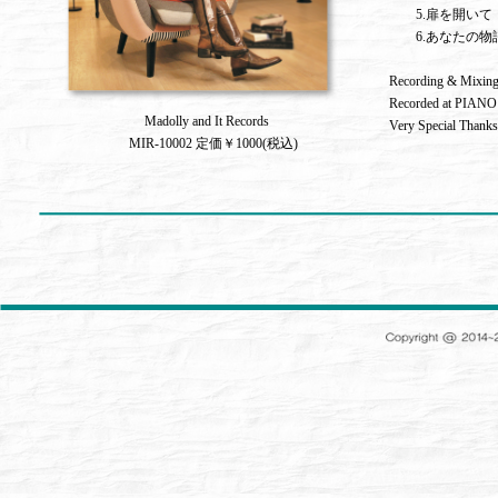
5.扉を開いて
6.あなたの物語 (Ka
Recording & Mixing 
Recorded at PIAN
Madolly and It Records
Very Special Thank
MIR-10002 定価￥1000(税込)