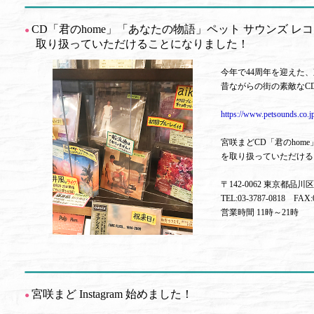
CD「君のhome」「あなたの物語」ペット サウンズ レ
●
取り扱っていただけることになりました！
今年で44周年を迎えた
昔ながらの街の素敵なCD店「
https://www.petsounds.co.j
宮咲まどCD
「君のhom
を取り扱っていただける
〒142-0062 東京都品川区小
TEL:03-3787-0818 FAX:0
営業時間 11時～21時
宮咲まど
Instagram 始めました！
●