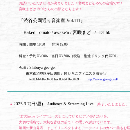
お誘いいただき出演が決まりました！宮咲まど初めての会場です！
宮咲まどは19:00からの出演となります！
『渋谷公園通り音楽室 Vol.111』
Baked Tomato / awake'n / 宮咲まど
/
DJ hb
時間：開場 18:30 開演 19:00
料金：予約 ¥3,000- 当日 ¥3,500-（税込・別途ドリンク代 ¥700）
Shibuya gee-ge.
会場：
東京都渋谷区宇田川町3-10 いちごフィエスタ渋谷4F
tel 03-6416-3468 fax 03-6416-3469
http://www.gee-ge.net/
2025.9.7(日/昼)
Audience & Streaming Live
●
終了いたしました。
“君のhome ライブ”は、大切にしているピアノ弾き語りを、
大切な場所で、大切な皆様の前で！ の思いで続けています。
毎回の新曲発表、そしてリスペクトするアーティストのカバー曲もお