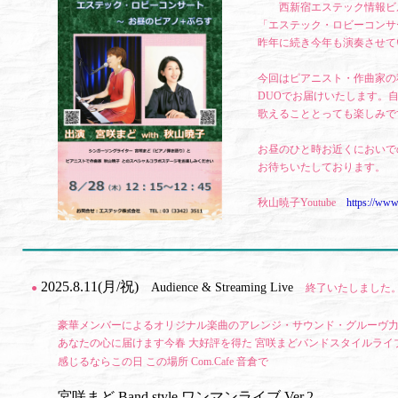
西新宿エステック情報ビル
「エステック・ロビーコンサ
昨年に続き今年も演奏させて
今回はピアニスト・作曲家の
DUOでお届けいたします。
歌えることとっても楽しみで
お昼のひと時お近くにおいで
お待ちいたしております。
秋山暁子Youtube
https://ww
2025.8.11(月/祝)
Audience & Streaming Live
●
終了いたしました
豪華メンバーによるオリジナル楽曲のアレンジ・サウンド・グルーヴ
あなたの心に届けます今春 大好評を得た 宮咲まどバンドスタイルライブ
感じるならこの日 この場所 Com.Cafe 音倉で
宮咲まど Band style ワンマンライブ Ver.2