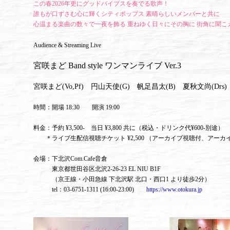
この春2026年更にグッドバイブスを奏でる歌声！
誰もが口ずさむ心に輝くシティポップス 素晴らしいメンバーと共に
心温まる楽曲の数々で一夜を飾る 重ねゆく日々にその胸に 街角に聞こ
Audience & Streaming Live
宮咲まど Band style ワンマンライブ Ver.3
宮咲まど(Vo,Pf)
円山天使(G)
帆足昌太(B)
夏秋文尚(Drs)
時間：開場 18:30 開演 19:00
料金：予約 ¥3,500- 当日 ¥3,800 共に（税込・ドリンク代¥600-別途）
＊ライブ生配信視聴チケット ¥2,500 （アーカイブ視聴付、アーカイ
会場：下北沢Com.Cafe音倉
東京都世田谷区北沢2-26-23 EL NIU B1F
（京王線・小田急線 下北沢駅 北口・西口1 より徒歩2分）
tel：03-6751-1311 (16:00-23:00)
https://www.otokura.jp