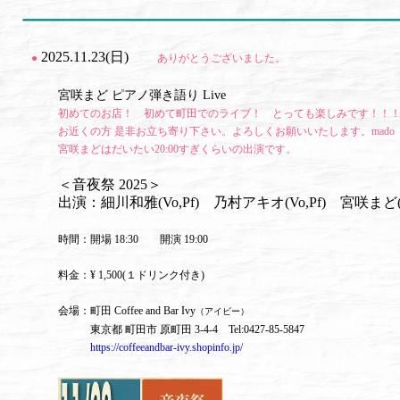
2025.11.23(日)
●
ありがとうございました。
宮咲まど ピアノ弾き語り Live
初めてのお店！ 初めて町田でのライブ！ とっても楽しみです！！
お近くの方 是非お立ち寄り下さい。よろしくお願いいたします。mado
宮咲まどはだいたい20:00すぎくらいの出演です。
＜音夜祭 2025＞
出演：細川和雅(Vo,Pf) 乃村アキオ(Vo,Pf) 宮咲まど(Vo
時間：開場 18:30 開演 19:00
料金：¥ 1,500(１ドリンク付き)
会場：町田 Coffee and Bar Ivy
（アイビー）
東京都 町田市 原町田 3-4-4 Tel:0427-85-5847
https://coffeeandbar-ivy.shopinfo.jp/