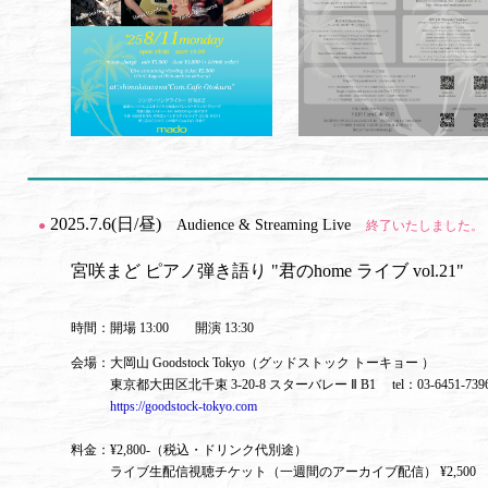
2025.7.6(日/昼)
Audience & Streaming Live
●
終了いたしました。
宮咲まど ピアノ弾き語り "君のhome ライブ vol.21"
時間：開場 13:00 開演 13:30
会場：大岡山 Goodstock Tokyo（グッドストック トーキョー ）
東京都大田区北千束 3-20-8 スターバレー Ⅱ B1 tel：03-6451-7
https://goodstock-tokyo.com
料金：¥2,800-（税込・ドリンク代別途）
ライブ生配信視聴チケット（一週間のアーカイブ配信） ¥2,500