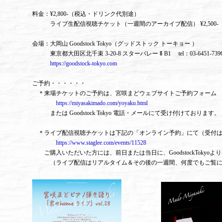
料金：¥2,800-（税込・ドリンク代別途）
ライブ生配信視聴チケット（一週間のアーカイブ配信） ¥2,500-
会場：大岡山 Goodstock Tokyo（グッドストック トーキョー ）
東京都大田区北千束 3-20-8 スターバレー Ⅱ B1 tel：03-6451-7
https://goodstock-tokyo.com
ご予約・・・・・・
＊来場チケットのご予約は、宮咲まどウェブサイトご予約フォーム
https://miyasakimado.com/yoyaku.html
または Goodstock Tokyo 電話・メールにて受け付けております。
＊ライブ配信視聴チケットは下記の「オンライン予約」にて（受付はライブ
https://www.staglee.com/events/11528
ご購入いただいた方には、前日または当日に、GoodstockTokyo
（ライブ配信はリアルタイム＆その後の一週間、何度でもご覧に