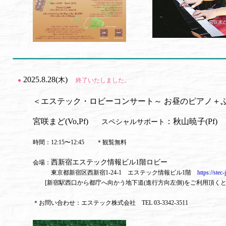
2025.8.28(
)
木
●
終了いたしました。
＜エステック・ロビーコンサート～ お昼のピアノ＋
宮咲まど(Vo,Pf)
：秋山暁子(Pf)
スペシャルサポート
時間：12:15〜12:45 ＊観覧無料
西新宿エステック情報ビル1階ロビー
会場：
東京都新宿区西新宿1-24-1 エステック情報ビル1階
https://stec-
[新宿駅西口から都庁へ向かう地下道(進行方向左側)をご利用頂くと
＊お問い合わせ：エステック株式会社 TEL 03-3342-3511