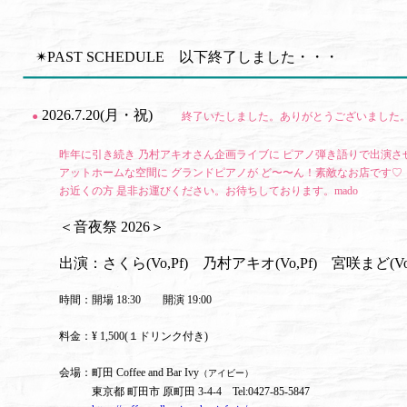
✴PAST SCHEDULE 以下終了しました・・・
2026.7.20(月・祝)
●
終了いたしました。ありがとうございました
昨年に引き続き 乃村アキオさん企画ライブに ピアノ弾き語りで出演さ
アットホームな空間に グランドピアノが ど〜〜ん！素敵なお店です♡
お近くの方 是非お運びください。お待ちしております。mado
＜音夜祭 2026＞
出演：さくら(Vo,Pf) 乃村アキオ(Vo,Pf) 宮咲まど(Vo,
時間：開場 18:30 開演 19:00
料金：¥ 1,500(１ドリンク付き)
会場：町田 Coffee and Bar Ivy
（アイビー）
東京都 町田市 原町田 3-4-4 Tel:0427-85-5847