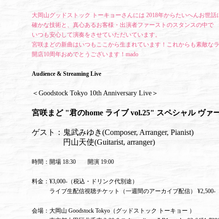
大岡山グッドストック トーキョーさんには 2018年からたいへんお世
確かな技術と、真心あるお客様・出演者ファーストのスタンスの中で
いつも安心して演奏をさせていただいています。
宮咲まどの新曲はいつもここから生まれています！これからも素敵な
開店10周年おめでとうございます！mado
Audience & Streaming Live
＜Goodstock Tokyo 10th Anniversary Live＞
宮咲まど "君のhome ライブ vol.25" スペシャル ヴ
ゲスト：鬼武みゆき(Composer, Arranger, Pianist)
円山天使(Guitarist, arranger)
時間：開場 18:30 開演 19:00
料金：¥3,000-（税込・ドリンク代別途）
ライブ生配信視聴チケット（一週間のアーカイブ配信） ¥2,500-
会場：大岡山 Goodstock Tokyo（グッドストック トーキョー ）