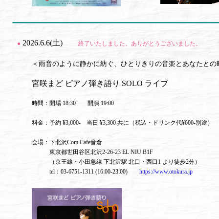
2026.6.6(土)
●
終了いたしました。ありがとうございました。
＜雨音のように静かに紡ぐ、ひとりきりの音楽とあなたとの
宮咲まど ピアノ弾き語り SOLO ライブ
時間：開場 18:30 開演 19:00
料金：予約 ¥3,000- 当日 ¥3,300 共に（税込・ドリンク代¥600-別途）
会場：下北沢Com.Cafe音倉
東京都世田谷区北沢2-26-23 EL NIU B1F
（京王線・小田急線 下北沢駅 北口・西口1 より徒歩2分）
tel：03-6751-1311 (16:00-23:00)
https://www.otokura.jp