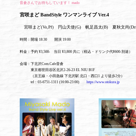
音倉さんでお待ちしています！ mado
宮咲まど BandStyle ワンマンライブ Ver.4
宮咲まど(Vo,Pf)
円山天使(G)
帆足昌太(B)
夏秋文尚(Drs
時間：開場 18:30 開演 19:00
料金：予約 ¥3,500- 当日 ¥3,800 共に（税込・ドリンク代¥600-別途）
会場：下北沢Com.Cafe音倉
東京都世田谷区北沢2-26-23 EL NIU B1F
（京王線・小田急線 下北沢駅 北口・西口1 より徒歩2分）
tel：03-6751-1311 (16:00-23:00)
https://www.otokura.jp