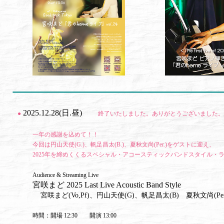
2025.12.28(日.昼)
●
終了いたしました。ありがとうございました。
一年の感謝を込めて！！
今回は円山天使(G.)、帆足昌太(B.)、夏秋文尚(Per.)をゲストに迎え、
2025年を締めくくるスペシャル・アコースティックバンドスタイル・
Audience & Streaming Live
宮咲まど 2025 Last Live Acoustic Band Style
宮咲まど(Vo,Pf)、円山天使(G)、帆足昌太(B) 夏秋文尚(Per
時間：開場 12:30 開演 13:00