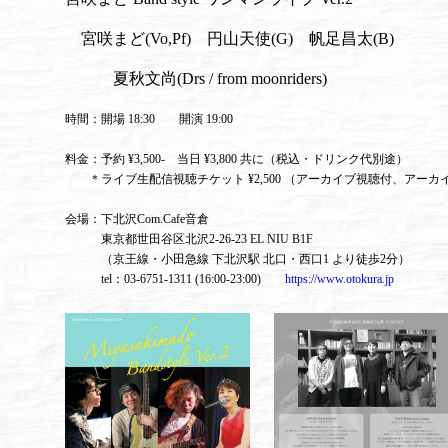
宮咲まど(Vo,Pf) 円山天使(G) 帆足昌太(B)
夏秋文尚(Drs / from moonriders)
時間：開場 18:30 開演 19:00
料金：予約 ¥3,500- 当日 ¥3,800 共に（税込・ドリンク代別途）
＊ライブ生配信視聴チケット ¥2,500 （アーカイブ視聴付、アーカイ
会場：下北沢Com.Cafe音倉
東京都世田谷区北沢2-26-23 EL NIU B1F
（京王線・小田急線 下北沢駅 北口・西口1 より徒歩2分）
tel：03-6751-1311 (16:00-23:00)
https://www.otokura.jp