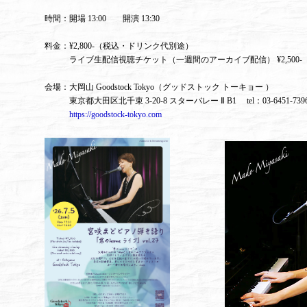
時間：開場 13:00 開演 13:30
料金：¥2,800-（税込・ドリンク代別途）
ライブ生配信視聴チケット（一週間のアーカイブ配信） ¥2,500-
会場：大岡山 Goodstock Tokyo（グッドストック トーキョー ）
東京都大田区北千束 3-20-8 スターバレー Ⅱ B1 tel：03-6451-7
https://goodstock-tokyo.com