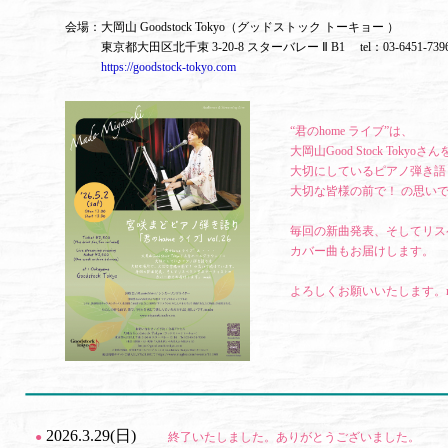
会場：大岡山 Goodstock Tokyo（グッドストック トーキョー ）
東京都大田区北千束 3-20-8 スターバレー Ⅱ B1 tel：03-6451-7
https://goodstock-tokyo.com
“君のhome ライブ”は、
大岡山Good Stock Tok
大切にしているピアノ弾き語
大切な皆様の前で！ の思い
毎回の新曲発表、そしてリス
カバー曲もお届けします。
よろしくお願いいたします。m
2026.3.29(日)
●
終了いたしました。ありがとうございました。