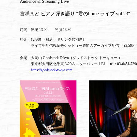
Audience & Streaming Live
宮咲まど ピアノ弾き語り "君のhome ライブ vol.23"
時間：開場 13:00 開演 13:30
料金：¥2,800-（税込・ドリンク代別途）
ライブ生配信視聴チケット（一週間のアーカイブ配信） ¥2,500-
会場：大岡山 Goodstock Tokyo（グッドストック トーキョー ）
東京都大田区北千束 3-20-8 スターバレー Ⅱ B1 tel：03-6451-7
https://goodstock-tokyo.com