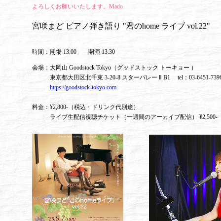
よろしくお願いいたします。Mado
宮咲まど ピアノ弾き語り "君のhome ライブ vol.22"
時間：開場 13:00 開演 13:30
会場：大岡山 Goodstock Tokyo（グッドストック トーキョー ）
東京都大田区北千束 3-20-8 スターバレー Ⅱ B1 tel：03-6451-7
https://goodstock-tokyo.com
料金：¥2,800-（税込・ドリンク代別途）
ライブ生配信視聴チケット（一週間のアーカイブ配信） ¥2,500-