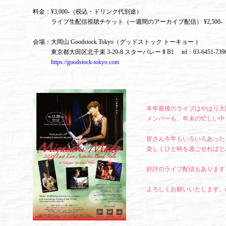
料金：¥3,000-（税込・ドリンク代別途）
ライブ生配信視聴チケット（一週間のアーカイブ配信） ¥2,500-
会場：大岡山 Goodstock Tokyo（グッドストック トーキョー ）
東京都大田区北千束 3-20-8 スターバレー Ⅱ B1 tel：03-6451-7
https://goodstock-tokyo.com
本年最後のライブはやはり大岡山Go
メンバーも、年末の忙しい中
皆さん今年もいろいろあった
楽しくひと時を過ごせればと
好評のライブ配信もあります
よろしくお願いいたします。m