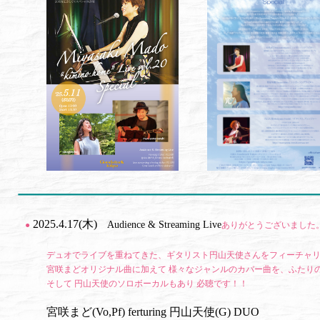
2025.4.17(木)
Audience & Streaming Live
●
ありがとうございました
デュオでライブを重ねてきた、ギタリスト円山天使さんをフィーチャ
宮咲まどオリジナル曲に加えて 様々なジャンルのカバー曲を、ふたり
そして 円山天使のソロボーカルもあり 必聴です！！
宮咲まど(Vo,Pf) ferturing 円山天使(G) DUO