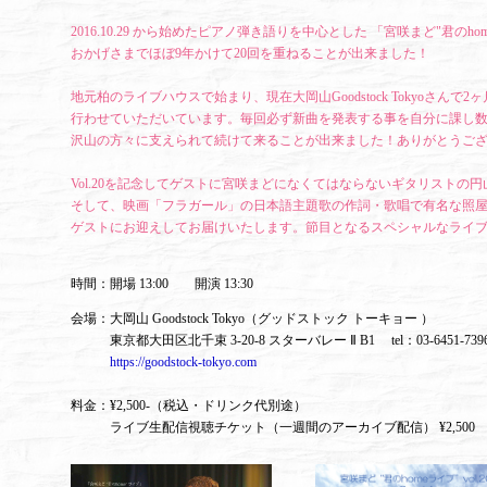
2016.10.29 から始めたピアノ弾き語りを中心とした 「宮咲まど"君のho
おかげさまでほぼ9年かけて20回を重ねることが出来ました！
地元柏のライブハウスで始まり、現在大岡山Goodstock Tokyoさんで
行わせていただいています。毎回必ず新曲を発表する事を自分に課し
沢山の方々に支えられて続けて来ることが出来ました！ありがとうご
Vol.20を記念してゲストに宮咲まどになくてはならないギタリストの
そして、映画「フラガール」の日本語主題歌の作詞・歌唱で有名な照
ゲストにお迎えしてお届けいたします。節目となるスペシャルなライ
時間：開場 13:00 開演 13:30
会場：大岡山 Goodstock Tokyo（グッドストック トーキョー ）
東京都大田区北千束 3-20-8 スターバレー Ⅱ B1 tel：03-6451-7
https://goodstock-tokyo.com
料金：¥2,500-（税込・ドリンク代別途）
ライブ生配信視聴チケット（一週間のアーカイブ配信） ¥2,500