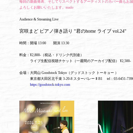
毎回の新曲発表、そしてリスペクトするアーティストのカバー曲もお
よろしくお願いいたします。mado
Audience & Streaming Live
宮咲まど ピアノ弾き語り "君のhome ライブ vol.24"
時間：開場 13:00 開演 13:30
料金：¥2,800-（税込・ドリンク代別途）
ライブ生配信視聴チケット（一週間のアーカイブ配信） ¥2,500-
会場：大岡山 Goodstock Tokyo（グッドストック トーキョー ）
東京都大田区北千束 3-20-8 スターバレー Ⅱ B1 tel：03-6451-7
https://goodstock-tokyo.com