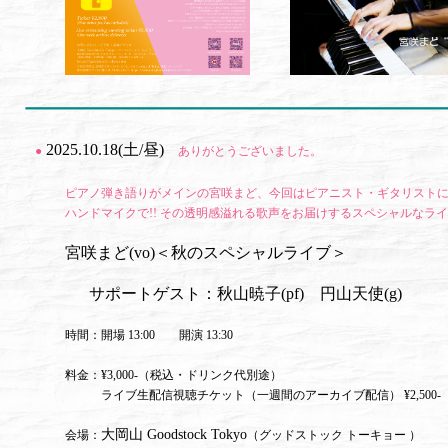
2025.10.18(土/昼)
●
ありがとうございました。
ピアノ弾き語りがメインの宮咲まど、今回はピアニスト・ギタリスト
ハンドマイクで!! その透明感溢れる歌声をお届けするスペシャルなラ
宮咲まど(vo)＜秋のスペシャルライブ＞
サポートゲスト：秋山暁子(pf) 円山天使(g)
時間：開場 13:00 開演 13:30
料金：¥3,000-（税込・ドリンク代別途）
ライブ生配信視聴チケット（一週間のアーカイブ配信） ¥2,500-
大岡山 Goodstock Tokyo
会場：
（グッドストック トーキョー ）