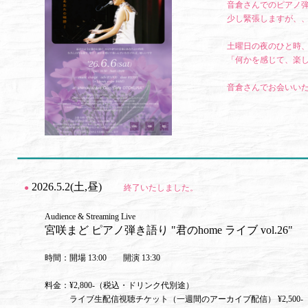
音倉さんでのピアノ
少し緊張しますが、
土曜日の夜のひと時
「何かを感じて、楽
音倉さんでお会いいた
2026.5.2(土,昼)
●
終了いたしました。
Audience & Streaming Live
宮咲まど ピアノ弾き語り "君のhome ライブ vol.26"
時間：開場 13:00 開演 13:30
料金：¥2,800-（税込・ドリンク代別途）
ライブ生配信視聴チケット（一週間のアーカイブ配信） ¥2,500-