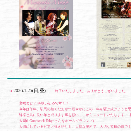
2026.1.25(日,昼)
●
終了いたしました。ありがとうございました。
宮咲まど 2026歌い初めです！！
今年は午年。駿馬の如くなおかつ嫋やかにこの一年を駆け抜けようと思い
皆様と共に良い年と成ります事を願いここからスタートいたします！"君の
大岡山Goodstock Tokyoさんをホームグラウンドに
大切にしているピアノ弾き語りを、大切な場所で、大切な皆様の前で！