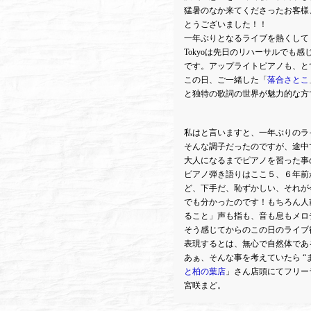
猛暑のなか来てくださったお客様、Go
とうございました！！
一年ぶりとなるライブを熱くしてくれ
Tokyoは先日のリハーサルでも
です。アップライトピアノも、と
この日、ご一緒した「
落合さとこ
と独特の歌詞の世界が魅力的な方
私はと言いますと、一年ぶりのラ
そんな調子だったのですが、途中
大人になるまでピアノを習った事
ピアノ弾き語りはここ５、６年前
ど、下手だ、恥ずかしい、それが
でも分かったのです！もちろん人
ること」声も指も、音も息もメロ
そう感じてからのこの日のライブ
表現するとは、無心で自然体であ
あぁ、そんな事を考えていたら “ま
と柏の葉店
」さん店頭にてフリー
宮咲まど。