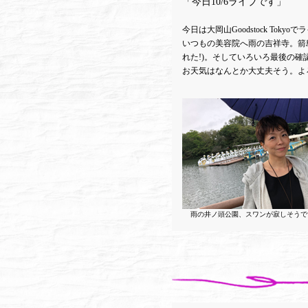
「今日10/6ライブです」
今日は大岡山Goodstock Tok
いつもの美容院へ雨の吉祥寺。箭
れた!)。そしていろいろ最後の確
お天気はなんとか大丈夫そう。よ
雨の井ノ頭公園、スワンが寂しそうで