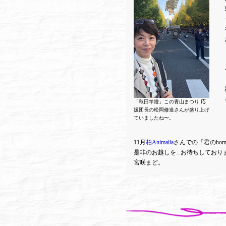
「秋田竿燈」この青山まつり 応
援団長の松岡修造さんが盛り上げ
ていましたね〜。
11月
柏Animalia
さんでの「君のho
是非のお越しを...お待ちしており
宮咲まど。