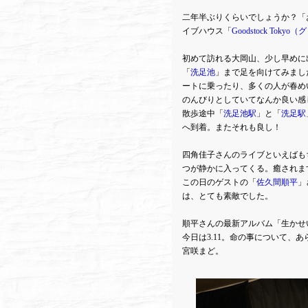
二年半ぶりくらいでしょうか？「
イブハウス「
Goodstock To
初めて訪れる大岡山、少し早めに
「
洗足池
」まで足を向けてみまし
ートに乗ったり、多くの人が春め
のんびりとしていてなんか良い感
散歩途中「
洗足池駅
」と「
洗足駅
へ到着。またそれも良し！
四角佳子さんのライブといえばも
つが静かに入ってくる。癒されま
この日のゲストの「
佐久間順平
」
は、とても素敵でした。
順平さんの最新アルバム「生かせ
今日は3.11。命の事について、
宮咲まど。