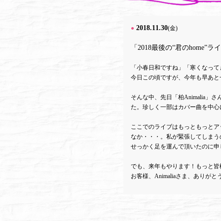
2018.11.30
●
(金)
「2018最後の“君のhome”ラ
「小春日和ですね」「寒くなって
今日この頃ですが、今年も早あと
そんな中、先日「柏Animalia」
た。珍しく一部はカバー曲を中心
ここでのライブはもっともっとア
なか・・・。私が緊張してしまう
せっかく足を運んで頂いたのに申
でも、来年もやります！もっと皆
お客様、Animaliaさま、あり