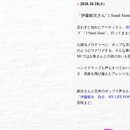
2018.10.18
●
(木)
「伊藤銀次さん" I Stand Alon
言わずと知れたアーティスト、
伊
ブ " I Stand Alone" 。行ってき
心踊るメロディーに、ポップな言葉が
のよう心ワクワクする、そんな夢
MCではお客さんとの掛け合いも
ハンドクラップも声もすべてがハ
さ、原曲を飛び越えたアレンジも
銀次さんと日本のポップス界をも
「
伊藤銀次 自伝 MY LIFE POP 
宮咲まど。