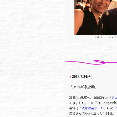
わたくし、レジェ
2018.7.24
●
(火)
「アコギ亭忠助」
21日(土)浅草へ。 ほぼ2年ぶり
ア
てきました。この日はいつもの音
会場は「
浅草演芸ホール
」4Fの「
忠英さん “おっと違った” 今日