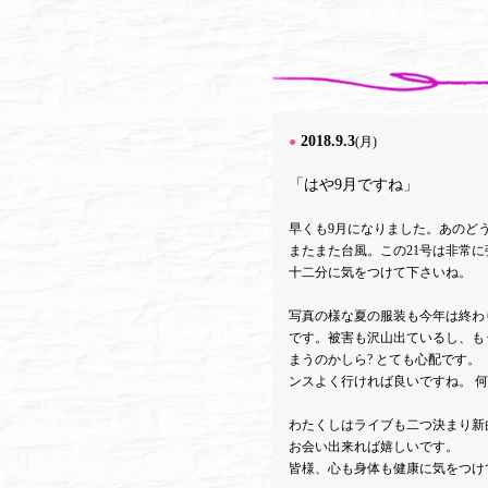
2018.9.3
●
(月)
「はや9月ですね」
早くも9月になりました。あのど
またまた台風。この21号は非常
十二分に気をつけて下さいね。
写真の様な夏の服装も今年は終わ
です。被害も沢山出ているし、も
まうのかしら? とても心配です
ンスよく行ければ良いですね。 
わたくしはライブも二つ決まり新
お会い出来れば嬉しいです。
皆様、心も身体も健康に気をつけ