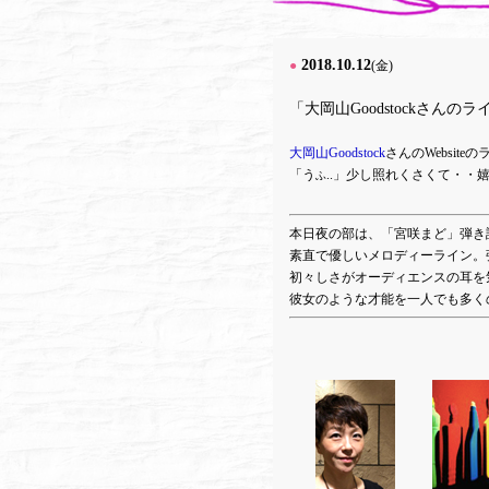
2018.10.12
●
(金)
「大岡山Goodstockさんの
大岡山Goodstock
さんのWebsit
「う
..」少し照れくさくて・・
ふ
本日夜の部は、「宮咲まど」弾き語りL
素直で優しいメロディーライン。
初々しさがオーディエンスの耳を
彼女のような才能を一人でも多く