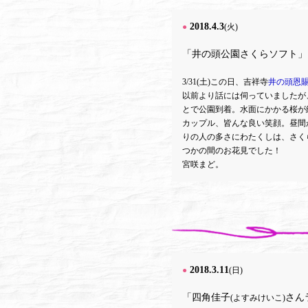
2018.4.3
●
(火)
「井の頭公園さくらソフト
」
3/31(土)この日、吉祥寺
井の頭恩
以前より話には伺っていましたが
とで公園到着。水面にかかる桜が
カップル、皆んな良い笑顔。昼間
りの人の多さにわたくしは、さく
つかの間のお花見でした！
宮咲まど。
2018.3.11
●
(日)
「四角佳子
さん
(よすみけいこ)