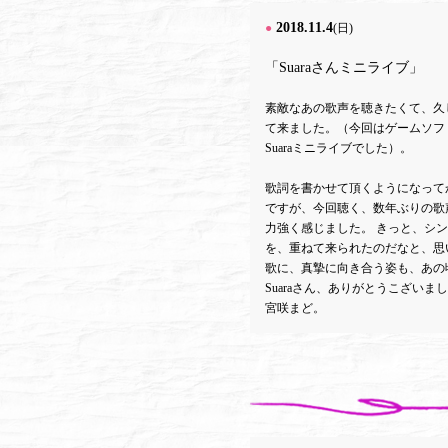
2018.11.4
●
(日)
「Suaraさんミニライブ」
素敵なあの歌声を聴きたくて、久
て来ました。（今回はゲームソフ
Suaraミニライブでした）。
歌詞を書かせて頂くようになって
ですが、今回聴く、数年ぶりの歌
力強く感じました。 きっと、シ
を、重ねて来られたのだなと、思
歌に、真摯に向き合う姿も、あの
Suaraさん、ありがとうこざいま
宮咲まど。