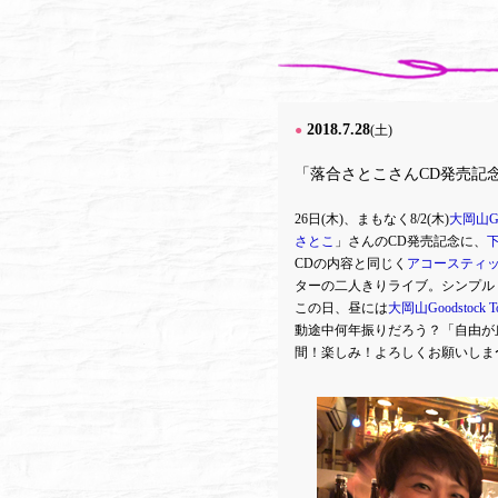
2018.7.28
●
(土)
「落合さとこさんCD発売記
26日(木)、まもなく8/2(木)
大岡山Goo
さとこ
」さんのCD発売記念に、
下
CDの内容と同じく
アコースティ
ターの二人きりライブ。シンプル
この日、昼には
大岡山Goodstock T
動途中何年振りだろう？「自由が
間！楽しみ！よろしくお願いしま