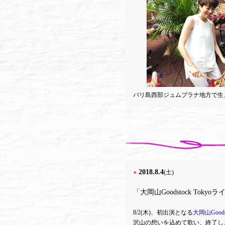
バリ島西部ジュムブラナ地方で生
2018.8.4
●
(土)
「大岡山Goodstock Toky
8/2(木)、初出演となる
大岡山Goodst
沢山の想いを込めて歌い、終了し