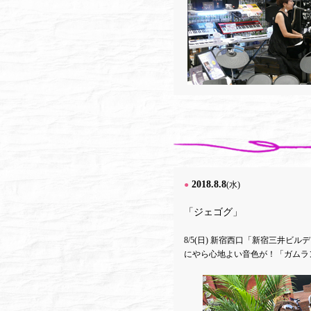
2018.8.8
●
(水)
「ジェゴグ」
8/5(日) 新宿西口「新宿三井ビル
にやら心地よい音色が！「ガムラ