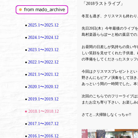
「2018ラストライブ」
冬至も過ぎ、クリスマスも終わり
2025.1〜2025.12
●
先日20日(木）今年最後のライ
島村楽器ららぽーと柏の葉店での
2024.1〜2024.12
●
お昼間の日差しが気持ちの良い午
2023.1〜2023.12
●
しい笑顔を見せてくれた子供達、
の準備をしてくださったスタッフ
2022.1〜2022.12
●
今回はクリスマスプレゼントとい
2021.1〜2021.12
●
野さんにもピアノ演奏をして頂き
あっという間の一時間でした。本
2020.1〜2020.12
●
次回のこちらでのフリーライブは来
2019.1〜2019.12
●
またお立ち寄り下さい。お楽しみ
● 2018.1〜2018.12
さてと...大掃除しなくっちゃ!!
2017.1〜2017.12
●
2016.1〜2016.12
●