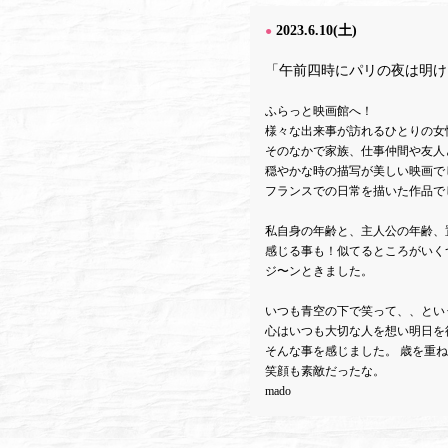
2023.6.10(土)
●
「午前四時にパリの夜は明け
ふらっと映画館へ！
様々な出来事が訪れるひとりの女
そのなかで家族、仕事仲間や友人
穏やかな時の描写が美しい映画でし
フランスでの日常を描いた作品で
私自身の年齢と、主人公の年齢、
感じる事も！似てるところがいく
ジ〜ンときました。
いつも青空の下で笑って、、とい
心はいつも大切な人を想い明日を
そんな事を感じました。 歳を重
笑顔も素敵だったな。
mado