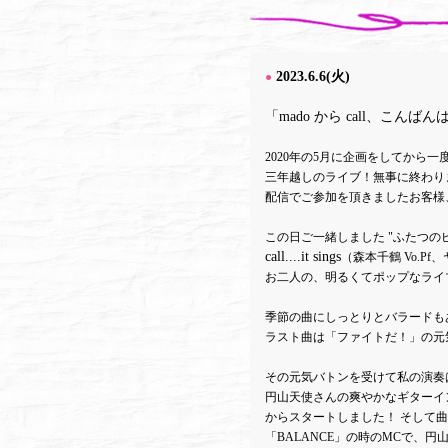
2023.6.6(火)
●
「mado から call、こんばん
2020年の5月に企画をしてから
三年越しのライブ！無事に終わり
配信でご参加を頂きましたお客様
この日ご一緒しました "ふたつの
call....it sings
（森本千鶴 Vo.Pf
お二人の、明るくてポップなライ
季節の曲にしっとりとバラードも
ラスト曲は「ファイトだ！」の元
その元気バトンを受けて私の演奏
円山天使さんの爽やかなギターイント
からスタートしました！ そして
「BALANCE」の時のMCで、円