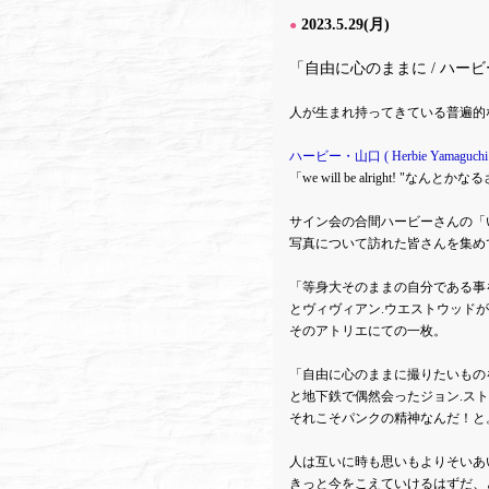
2023.5.29(月)
●
「自由に心のままに / ハー
人が生まれ持ってきている普遍的
ハービー・山口 ( Herbie Yamaguchi 
「we will be alright! "
サイン会の合間ハービーさんの「
写真について訪れた皆さんを集め
「等身大そのままの自分である事
とヴィヴィアン.ウエストウッド
そのアトリエにての一枚。
「自由に心のままに撮りたいもの
と地下鉄で偶然会ったジョン.ス
それこそパンクの精神なんだ！と
人は互いに時も思いもよりそいあ
きっと今をこえていけるはずだ、