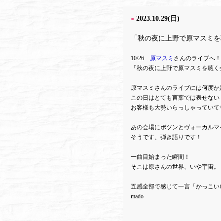
2023.10.29(日)
●
「秋の夜に上野で原マスミを
10/26
原マスミ
さんのライブへ！
「秋の夜に上野で原マスミを聴く
原マスミさんのライブには何度か
この日はとても言葉では表せない
お客様も大勢いらっしゃっていて
あの会場にポツンとヴォーカルマ
そうです、弾き語りです！
一曲目始まった瞬間！
そこは原さんの世界、いや宇宙。
五感全部で感じて一言「かっこい
mado