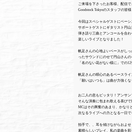
ご来場を下さったお客様、配信で
Goodstock Tokyoのスタッ
今回はスペシャルゲストにベーシ
サポートゲストにギタリスト円山
弾き語り三曲とアンコールを合わ
楽しいライブとなりました！
帆足さんの心地よいベースがしっ
ったサウンドにのせて円山さんの
「名のない花がない様に」での1
帆足さんの唄心のあるベースライ
「願いはいつも」は曲が力強くな
お二人の息もピッタリ！アンサン
そんな演奏に包まれ歌える喜びで
MCはその興奮のあまり、かなり
次なるライブへの力となる一日で
拍手で、、耳を傾けながらおよせ
素晴らしいプレイ、私の楽曲を彩