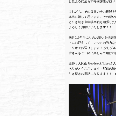
と思えるに至らず毎回課題が残り
けれども、その毎回の全力投球を
本当に嬉しく思います。その想い
と引き続き今年後半戦も頑張りた
よろしくお願いいたします！！
来月は3年半ぶりのお誘いを快諾
トにお迎えして、いつもの強力な
トリオでお送りします！ 少しグ
皆さんもご一緒に楽しんで頂けれ
追伸：大岡山 Goodstock Tok
ありがとうございます（配信の映
引き続きお世話になります！！ m