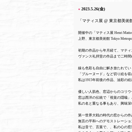
2023.5.26(金)
●
「マティス展 @ 東京都美術
開催中の「マティス展 Henri Matisse: 
上野、東京都美術館 Tokyo Metropolit
初期の作品から年月経て、マティ
ヴァンス礼拝堂の作品まで二時間
線も色彩も自由に解き放たれてい
「ブルーヌード」など切り絵を収
私は1915年前後の作品、油彩の
優しい人肌色、窓辺からのコリウ
窓は西洋の伝統で「視覚の隠喩」
私の名と重なる事もあり、興味深
第一世界大戦の時代の窓からの作
無言の平和へのデモストレーショ
私は音で、言葉で、、私の心の窓