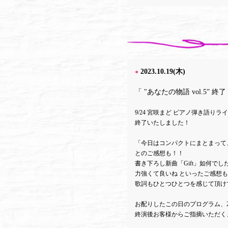
2023.10.19(木)
●
「 "あなたの物語 vol.5” 終
9/24 宮咲まど ピアノ弾き語りライブ
終了いたしました！
「今日はコンパクトにまとまって
とのご感想も！！
書き下ろし新曲「Gift」如何で
力強くて良いね といったご感想
歌詞もひとつひとつを感じて頂け
お配りしたこの日のプログラム、2
終演後お客様からご指摘いただく