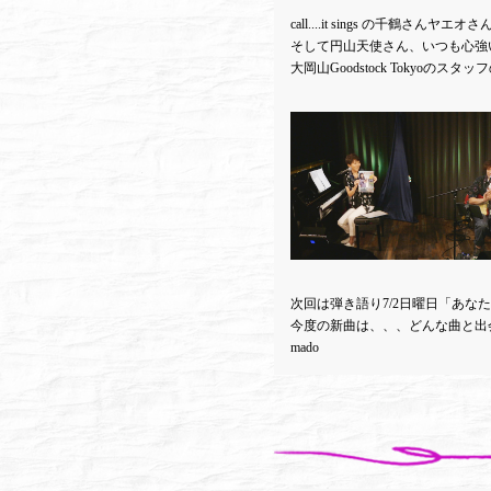
call....it sings の千
そして円山天使さん、いつも心強
大岡山Goodstock Toky
次回は弾き語り7/2日曜日「あなたの
今度の新曲は、、、どんな曲と出
mado