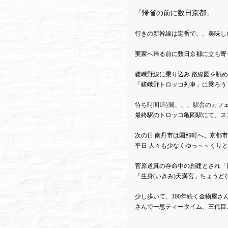
「帰省の前に数日京都」
行きの新幹線は定番で、、美味し
実家へ帰る前に数日京都に立ち寄
嵯峨野線に乗り込み 路線図を眺め
「嵯峨野トロッコ列車」に乗ろう
待ち時間1時間、、、駅舎のカフ
最終駅のトロッコ亀岡駅にて、ス
次の日 南丹市は園部町へ。京都
平日 人々も少なくゆっ～～くり
菅原道真の存命中の創建とされ「
「生身(いきみ)天満宮」ちょうど
少し歩いて、100年続く金物屋さん
さんで一息ティータイム。三代目