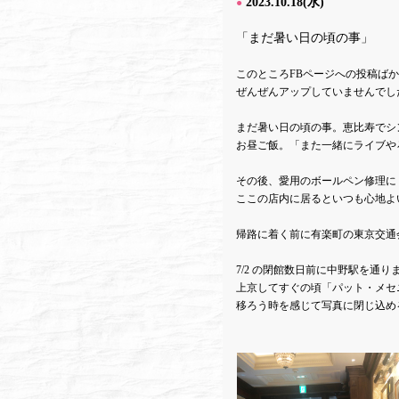
2023.10.18(水)
●
「まだ暑い日の頃の事」
このところFBページへの投稿ばかりで
ぜんぜんアップしていませんでした 
まだ暑い日の頃の事。恵比寿でシ
お昼ご飯。「また一緒にライブやろ
その後、愛用のボールペン修理に
ここの店内に居るといつも心地よ
帰路に着く前に有楽町の東京交通
7/2 の閉館数日前に中野駅を通
上京してすぐの頃「パット・メセ
移ろう時を感じて写真に閉じ込め