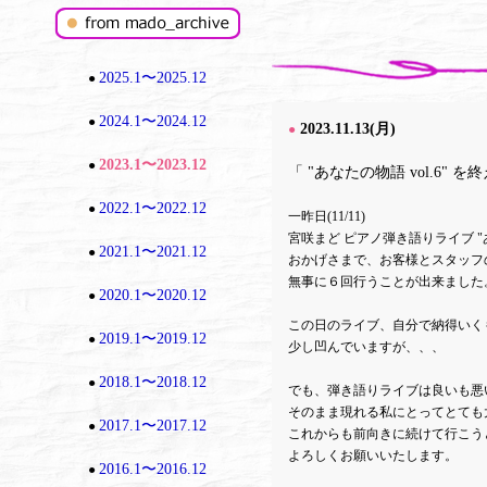
2025.1〜2025.12
●
2024.1〜2024.12
●
2023.11.13(月)
●
2023.1〜2023.12
●
「 "あなたの物語 vol.6" を
2022.1〜2022.12
●
一昨日(11/11)
宮咲まど ピアノ弾き語りライブ "あ
2021.1〜2021.12
●
おかげさまで、お客様とスタッフ
無事に６回行うことが出来ました
2020.1〜2020.12
●
この日のライブ、自分で納得いく
2019.1〜2019.12
●
少し凹んでいますが、、、
2018.1〜2018.12
●
でも、弾き語りライブは良いも悪
そのまま現れる私にとってとても
2017.1〜2017.12
●
これからも前向きに続けて行こう
よろしくお願いいたします。
2016.1〜2016.12
●