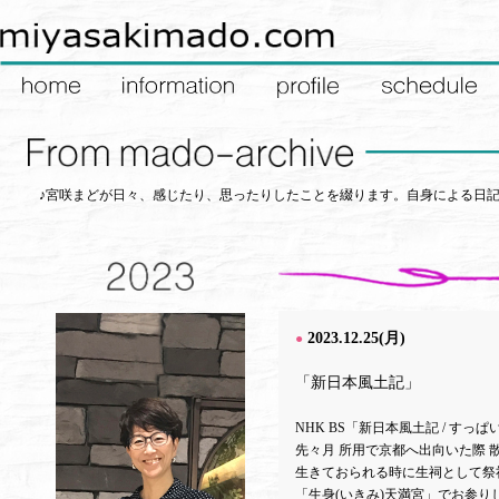
♪宮咲まどが日々、感じたり、思ったりしたことを綴ります。自身による日
2023.12.25(月)
●
「新日本風土記」
NHK BS「新日本風土記 / すっぱ
先々月 所用で京都へ出向いた際 
生きておられる時に生祠として祭
「生身(いきみ)天満宮」でお参り